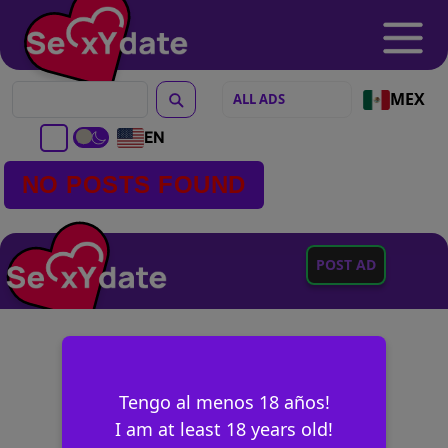
MEX
EN
NO POSTS FOUND
POST AD
Tengo al menos 18 años!
I am at least 18 years old!