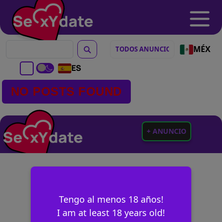
MÉX
ES
NO POSTS FOUND
+ ANUNCIO
Tengo al menos 18 años!
I am at least 18 years old!