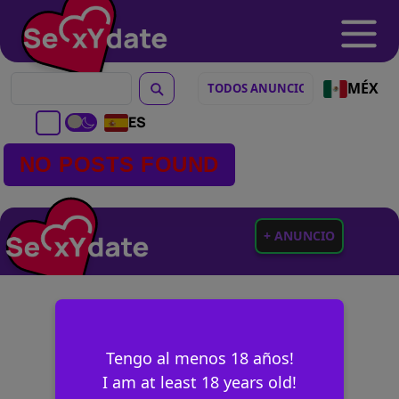
MÉX
ES
NO POSTS FOUND
+ ANUNCIO
Tengo al menos 18 años!
I am at least 18 years old!