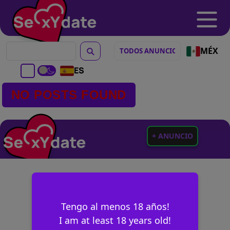
MÉX
ES
NO POSTS FOUND
+ ANUNCIO
Tengo al menos 18 años!
I am at least 18 years old!