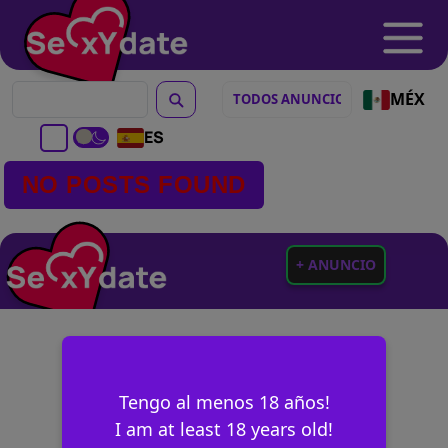
MÉX
ES
NO POSTS FOUND
+ ANUNCIO
Tengo al menos 18 años!
I am at least 18 years old!