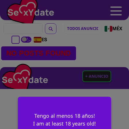
MÉX
ES
NO POSTS FOUND
+ ANUNCIO
Tengo al menos 18 años!
I am at least 18 years old!