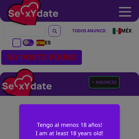
MÉX
ES
NO POSTS FOUND
+ ANUNCIO
Tengo al menos 18 años!
I am at least 18 years old!