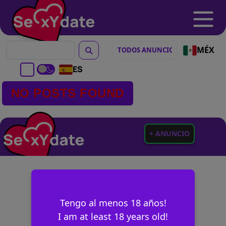
MÉX
ES
NO POSTS FOUND
+ ANUNCIO
Tengo al menos 18 años!
I am at least 18 years old!