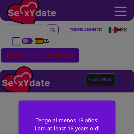
MÉX
ES
NO POSTS FOUND
+ ANUNCIO
Tengo al menos 18 años!
I am at least 18 years old!