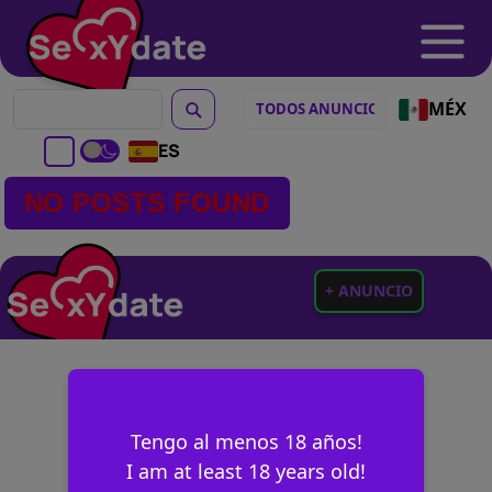
MÉX
ES
NO POSTS FOUND
+ ANUNCIO
Tengo al menos 18 años!
I am at least 18 years old!