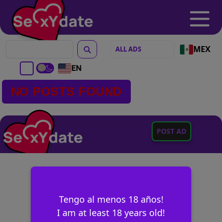
MEX
EN
NO POSTS FOUND
POST AD
Tengo al menos 18 años!
I am at least 18 years old!