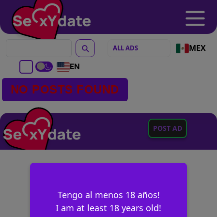
MEX
EN
NO POSTS FOUND
POST AD
Tengo al menos 18 años!
I am at least 18 years old!